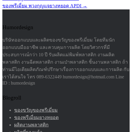
navigation
ของพรีเมี่ยม พวงกุญแจยางหยอด APDI
→
Humordesign
บริษัทออกแบบและผลิตของขวัญของพรีเมี่ยม โดยทีมนัก
ออกแบบมืออาชีพ และควบคุมการผลิต โดยวิศวกรที่มี
ประสบการณ์กว่า 10 ปี รับผลิตแม่พิมพ์พลาสติก งานผลิต
พลาสติก งานฉีดพลาสติก งานเป่าพลาสติก ชิ้นงานพลาสติก ถ้า
ท่านมีไอเดียผลิตภัณฑ์ปรึกษาเรื่องการออกแบบและการผลิต กับ
เราได้สนใจ โทร 089-6322449 humordesign@hotmail.com Line
ID : humordesign
Blogroll
ของขวัญของพรีเมี่ยม
ของพรีเมี่ยมยางหยอด
ผลิตงานพลาสติก