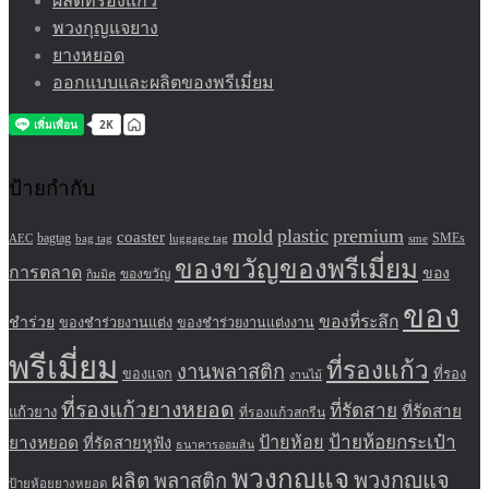
ผลิตที่รองแก้ว
พวงกุญแจยาง
ยางหยอด
ออกแบบและผลิตของพรีเมี่ยม
ป้ายกำกับ
mold
plastic
premium
coaster
bagtag
SMEs
AEC
bag tag
sme
luggage tag
ของขวัญของพรีเมี่ยม
การตลาด
ของ
ของขวัญ
กิมมิค
ของ
ของที่ระลึก
ชำร่วย
ของชำร่วยงานแต่ง
ของชำร่วยงานแต่งงาน
พรีเมี่ยม
ที่รองแก้ว
งานพลาสติก
ที่รอง
ของแจก
งานไม้
ที่รองแก้วยางหยอด
ที่รัดสาย
ที่รัดสาย
แก้วยาง
ที่รองแก้วสกรีน
ป้ายห้อย
ป้ายห้อยกระเป๋า
ยางหยอด
ที่รัดสายหูฟัง
ธนาคารออมสิน
พวงกุญแจ
พวงกุญแจ
ผลิต
พลาสติก
ป้ายห้อยยางหยอด