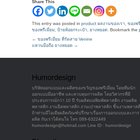
Share This
This entry was posted in
product ผลงานของเรา
,
ของพร
ของพรีเมี่ยม
,
ป้ายห้อยกระเป๋า
,
ยางหยอด
. Bookmark the
Post
←
ของพรีเมี่ยม ที่รัดสาย Venine
แหวนมือถือ ยางหยอด
→
navigation
Humordesign
บริษัทออกแบบและผลิตของขวัญของพรีเมี่ยม โดยทีมนัก
ออกแบบมืออาชีพ และควบคุมการผลิต โดยวิศวกรที่มี
ประสบการณ์กว่า 10 ปี รับผลิตแม่พิมพ์พลาสติก งานผลิต
พลาสติก งานฉีดพลาสติก งานเป่าพลาสติก ชิ้นงานพลาสต
ถ้าท่านมีไอเดียผลิตภัณฑ์ปรึกษาเรื่องการออกแบบและการ
ผลิต กับเราได้สนใจ โทร 089-6322449
humordesign@hotmail.com Line ID : humordesign