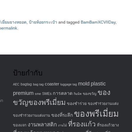
ีเมี่ยมยางหยอด
,
ป้ายห้อยกระเป๋า
and tagged
BamBamXCVIIDay
,
permalink
.
ป้ายกำกับ
mold
plastic
coaster
bagtag
AEC
bag tag
luggage tag
ของ
premium
การตลาด
SMEs
ของขวัญ
sme
กิมมิค
ิก
ขวัญของพรีเมี่ยม
ของชำร่วย
ของชำร่วยงานแต่ง
ของพรีเมี่ยม
ของที่ระลึก
ของชำร่วยงานแต่งงาน
ที่รองแก้ว
งานพลาสติก
ที่รองแก้วยาง
ของแจก
งานไม้