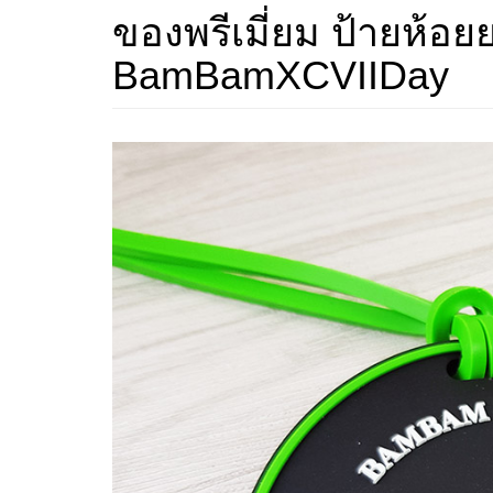
ของพรีเมี่ยม ป้ายห้อ
BamBamXCVIIDay