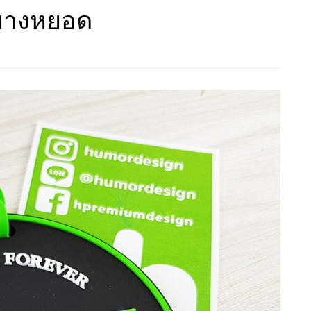
ยยางหยอด