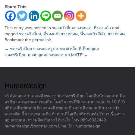
Share This
This entry was posted in
ของพรีเมี่ยมยางหยอด
,
ที่รองแก้ว
and
tagged
ของพรีเมี่ยม
,
ที่รองแก้วยางหยอด
,
ที่รองแก้วสีดำ
,
ยางหยอด
.
Bookmark the
permalink
.
Post
←
ของพรีเมี่ยม ยางหยอดรูปเมฆแม่เหล็ก ที่เก็บกุญแจ
ของพรีเมี่ยม พวงกุญแจยางหยอด นก MATE
→
navigation
Humordesign
บริษัทออกแบบและผลิตของขวัญของพรีเมี่ยม โดยทีมนักออกแบบมือ
อาชีพ และควบคุมการผลิต โดยวิศวกรที่มีประสบการณ์กว่า 10 ปี รับ
ผลิตแม่พิมพ์พลาสติก งานผลิตพลาสติก งานฉีดพลาสติก งานเป่า
พลาสติก ชิ้นงานพลาสติก ถ้าท่านมีไอเดียผลิตภัณฑ์ปรึกษาเรื่องการ
ออกแบบและการผลิต กับเราได้สนใจ โทร 089-6322449
humordesign@hotmail.com Line ID : humordesign