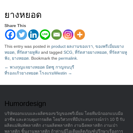
ยางหยอด
Share This
This entry was posted in
product ผลงานของเรา
,
ของพรีเมี่ยมยาง
หยอด
,
ที่รัดสายหูฟัง
and tagged
SCG
,
ที่รัดสายยางหยอด
,
ที่รัดสายหู
ฟัง
,
ยางหยอด
. Bookmark the
permalink
.
Post
←
พวงกุญแจยางหยอด มิตซู กาญจนบุรี
ที่รองแก้วยางหยอด โรงแรมWestin
→
navigation
Humordesign
บริษัทออกแบบและผลิตของขวัญของพรีเมี่ยม โดยทีมนักออกแบบมือ
อาชีพ และควบคุมการผลิต โดยวิศวกรที่มีประสบการณ์กว่า 10 ปี รับ
ผลิตแม่พิมพ์พลาสติก งานผลิตพลาสติก งานฉีดพลาสติก งานเป่า
พลาสติก ชิ้นงานพลาสติก ถ้าท่านมีไอเดียผลิตภัณฑ์ปรึกษาเรื่องการ