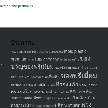
ookmark the
permalink
.
ป้ายกำกับ
mold
plastic
coaster
bagtag
AEC
bag tag
luggage tag
ของ
premium
การตลาด
SMEs
ของขวัญ
sme
กิมมิค
ิก
ขวัญของพรีเมี่ยม
ของชำร่วย
ของชำร่วยงานแต่ง
ของพรีเมี่ยม
ของที่ระลึก
ของชำร่วยงานแต่งงาน
ที่รองแก้ว
งานพลาสติก
ที่รองแก้วยาง
ของแจก
งานไม้
ที่รองแก้วยางหยอด
ที่รัดสาย
ที่รัด
ที่รองแก้วสกรีน
ป้าย
ป้ายห้อย
สายยางหยอด
ที่รัดสายหูฟัง
ธนาคารออมสิน
พวง
ผลิต
พลาสติก
ห้อยกระเป๋า
ป้ายห้อยยางหยอด