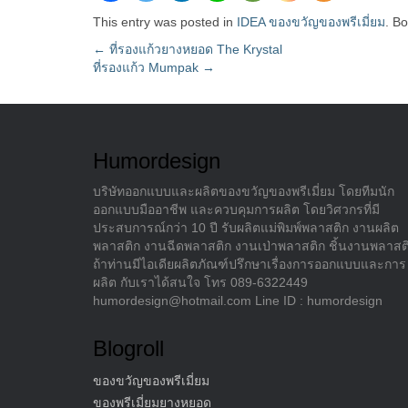
This entry was posted in
IDEA ของขวัญของพรีเมี่ยม
. B
Post
←
ที่รองแก้วยางหยอด The Krystal
ที่รองแก้ว Mumpak
→
navigation
Humordesign
บริษัทออกแบบและผลิตของขวัญของพรีเมี่ยม โดยทีมนัก
ออกแบบมืออาชีพ และควบคุมการผลิต โดยวิศวกรที่มี
ประสบการณ์กว่า 10 ปี รับผลิตแม่พิมพ์พลาสติก งานผลิต
พลาสติก งานฉีดพลาสติก งานเป่าพลาสติก ชิ้นงานพลาสต
ถ้าท่านมีไอเดียผลิตภัณฑ์ปรึกษาเรื่องการออกแบบและการ
ผลิต กับเราได้สนใจ โทร 089-6322449
humordesign@hotmail.com Line ID : humordesign
Blogroll
ของขวัญของพรีเมี่ยม
ของพรีเมี่ยมยางหยอด