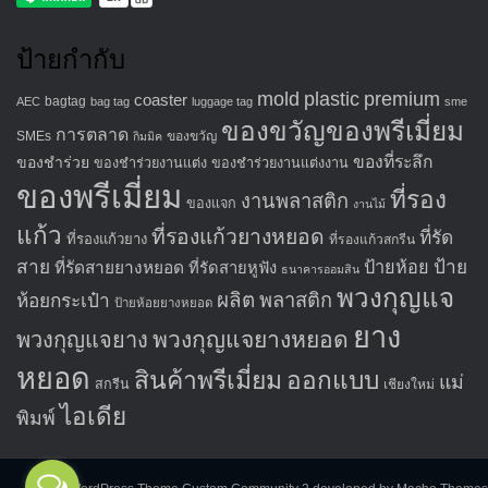
ป้ายกำกับ
mold
plastic
premium
coaster
bagtag
AEC
bag tag
luggage tag
sme
ของขวัญของพรีเมี่ยม
การตลาด
SMEs
ของขวัญ
กิมมิค
ของที่ระลึก
ของชำร่วย
ของชำร่วยงานแต่ง
ของชำร่วยงานแต่งงาน
ของพรีเมี่ยม
ที่รอง
งานพลาสติก
ของแจก
งานไม้
แก้ว
ที่รองแก้วยางหยอด
ที่รัด
ที่รองแก้วยาง
ที่รองแก้วสกรีน
สาย
ป้าย
ป้ายห้อย
ที่รัดสายยางหยอด
ที่รัดสายหูฟัง
ธนาคารออมสิน
พวงกุญแจ
ผลิต
พลาสติก
ห้อยกระเป๋า
ป้ายห้อยยางหยอด
ยาง
พวงกุญแจยางหยอด
พวงกุญแจยาง
หยอด
สินค้าพรีเมี่ยม
ออกแบบ
แม่
สกรีน
เชียงใหม่
ไอเดีย
พิมพ์