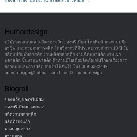
ของชำร่วยงานแต่งงาน ที่รองแก้วยางหยอด
→
navigation
Humordesign
บริษัทออกแบบและผลิตของขวัญของพรีเมี่ยม โดยทีมนักออกแบบมือ
อาชีพ และควบคุมการผลิต โดยวิศวกรที่มีประสบการณ์กว่า 10 ปี รับ
ผลิตแม่พิมพ์พลาสติก งานผลิตพลาสติก งานฉีดพลาสติก งานเป่า
พลาสติก ชิ้นงานพลาสติก ถ้าท่านมีไอเดียผลิตภัณฑ์ปรึกษาเรื่องการ
ออกแบบและการผลิต กับเราได้สนใจ โทร 089-6322449
humordesign@hotmail.com Line ID : humordesign
Blogroll
ของขวัญของพรีเมี่ยม
ของพรีเมี่ยมยางหยอด
ผลิตงานพลาสติก
ผลิตที่รองแก้ว
พวงกุญแจยาง
ยางหยอด