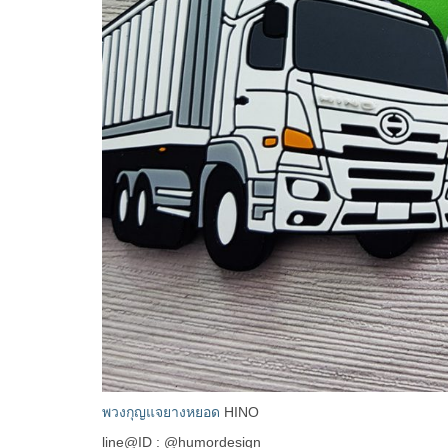
พวงกุญแจยางหยอด
HINO
line@ID : @humordesign