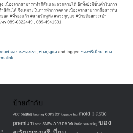
ยมสูง เนื่องจากสามารถทำสีสันและลวดลายได้ อีกทั้งยังมีขั้นต่ำในการ
รถทำสีสันได้ จึงเหมาะในการทำการตลาดเนื่องจากสามารถสื่อสารกับ
ยอด #ที่รองแก้ว #สายรัดหูฟัง #พวงกุญแจ #ป้ายห้อยกระเป่า
mโทร 089-6322449 , 089-4941591
oduct ผลงานของเรา
,
พวงกุญแจ
and tagged
ของพรีเมี่ยม
,
พวง
rmalink
.
ป้ายกำกับ
mold
plastic
coaster
bagtag
AEC
bag tag
luggage tag
ของ
premium
การตลาด
SMEs
ของขวัญ
sme
กิมมิค
ิก
ขวัญของพรีเมี่ยม