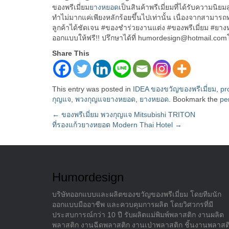
ของพรีเมี่ยม
ยางหยอด
เป็นสินค้าพรีเมี่ยมที่ได้รับความนิ
ทำไม่มากแค่เพียงหลักร้อยขึ้นไปเท่านั้น เนื่องจากสามา
ลูกค้าได้ชัดเจน #ของชำร่วยงานแต่ง #ของพรีเมี่ยม #ยางห
ออกแบบให้ฟรี!! ปรึกษาได้ที่ humordesign@hotmail.co
Share This
This entry was posted in
IDEA ของขวัญของพรีเมี่ยม
,
pr
กุญแจ
,
พวงกุญแจยางหยอด
,
ยางหยอด
. Bookmark the
pe
Post
←
ของพรีเมี่ยม พวงกุญแจ Mitsubishi TRITON
ที่รองแก้วยางหยอด Modern Thai Hotel
→
navigation
Humordesign
บริษัทออกแบบและผลิตของขวัญของพรีเมี่ยม โดยทีมนัก
ออกแบบมืออาชีพ และควบคุมการผลิต โดยวิศวกรที่มี
ประสบการณ์กว่า 10 ปี รับผลิตแม่พิมพ์พลาสติก งานผลิต
พลาสติก งานฉีดพลาสติก งานเป่าพลาสติก ชิ้นงานพลาสต