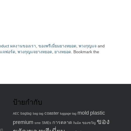
oduct ผลงานของเรา
,
ของพรีเมี่ยมยางหยอด
,
พวงกุญแจ
and
ญแจฟอร์ด
,
พวงกุญแจยางหยอด
,
ยางหยอด
. Bookmark the
ป้ายกำกับ
mold
plastic
coaster
bagtag
AEC
bag tag
luggage tag
ของ
premium
การตลาด
SMEs
ของขวัญ
sme
กิมมิค
ิก