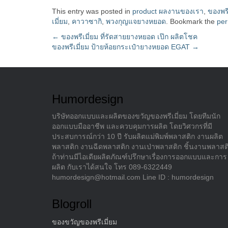
This entry was posted in
product ผลงานของเรา
,
ของพร
เมี่ยม
,
คาวาซากิ
,
พวงกุญแจยางหยอด
. Bookmark the
per
Post
←
ของพรีเมี่ยม ที่รัดสายยางหยอด เป๊ก ผลิตโชค
ของพรีเมี่ยม ป้ายห้อยกระเป๋ายางหยอด EGAT
→
navigation
Humordesign
บริษัทออกแบบและผลิตของขวัญของพรีเมี่ยม โดยทีมนัก
ออกแบบมืออาชีพ และควบคุมการผลิต โดยวิศวกรที่มี
ประสบการณ์กว่า 10 ปี รับผลิตแม่พิมพ์พลาสติก งานผลิต
พลาสติก งานฉีดพลาสติก งานเป่าพลาสติก ชิ้นงานพลาสต
ถ้าท่านมีไอเดียผลิตภัณฑ์ปรึกษาเรื่องการออกแบบและการ
ผลิต กับเราได้สนใจ โทร 089-6322449
humordesign@hotmail.com Line ID : humordesign
Blogroll
ของขวัญของพรีเมี่ยม