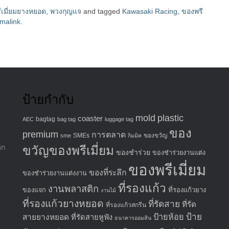
ีเมี่ยมยางหยอด
,
พวงกุญแจ
and tagged
Kawasaki Racing
,
ของพรี
malink
.
ป้ายกำกับ
mold
plastic
coaster
bagtag
AEC
bag tag
luggage tag
ของ
premium
การตลาด
SMEs
ของขวัญ
sme
กิมมิค
ิก
ขวัญของพรีเมี่ยม
ของชำร่วย
ของชำร่วยงานแต่ง
ของพรีเมี่ยม
ของที่ระลึก
ของชำร่วยงานแต่งงาน
ที่รองแก้ว
งานพลาสติก
ที่รองแก้วยาง
ของแจก
งานไม้
ที่รองแก้วยางหยอด
ที่รัดสาย
ที่รัด
ที่รองแก้วสกรีน
ป้าย
ป้ายห้อย
สายยางหยอด
ที่รัดสายหูฟัง
ธนาคารออมสิน