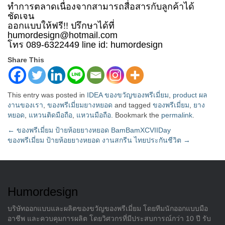
ทำการตลาดเนื่องจากสามารถสื่อสารกับลูกค้าได้
ชัดเจน
ออกแบบให้ฟรี!! ปรึกษาได้ที่
humordesign@hotmail.com
โทร 089-6322449 line id: humordesign
Share This
This entry was posted in
IDEA ของขวัญของพรีเมี่ยม
,
product ผล
งานของเรา
,
ของพรีเมี่ยมยางหยอด
and tagged
ของพรีเมี่ยม
,
ยาง
หยอด
,
แหวนติดมือถือ
,
แหวนมือถือ
. Bookmark the
permalink
.
Post
←
ของพรีเมี่ยม ป้ายห้อยยางหยอด BamBamXCVIIDay
ของพรีเมี่ยม ป้ายห้อยยางหยอด งานสกรีน ไทยประกันชีวิต
→
navigation
Humordesign
บริษัทออกแบบและผลิตของขวัญของพรีเมี่ยม โดยทีมนักออกแบบมือ
อาชีพ และควบคุมการผลิต โดยวิศวกรที่มีประสบการณ์กว่า 10 ปี รับ