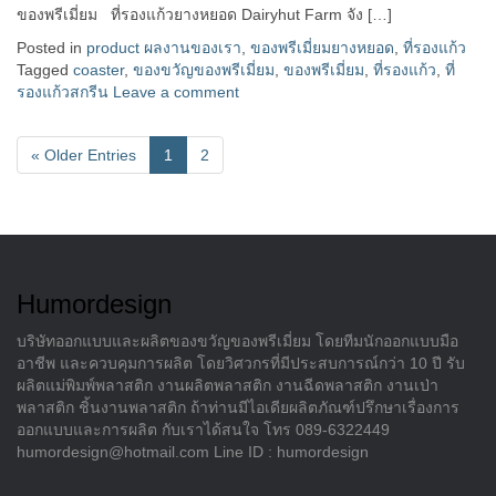
ของพรีเมี่ยม ที่รองแก้วยางหยอด Dairyhut Farm จัง […]
Posted in
product ผลงานของเรา
,
ของพรีเมี่ยมยางหยอด
,
ที่รองแก้ว
Tagged
coaster
,
ของขวัญของพรีเมี่ยม
,
ของพรีเมี่ยม
,
ที่รองแก้ว
,
ที่
รองแก้วสกรีน
Leave a comment
«
Older Entries
1
2
Humordesign
บริษัทออกแบบและผลิตของขวัญของพรีเมี่ยม โดยทีมนักออกแบบมือ
อาชีพ และควบคุมการผลิต โดยวิศวกรที่มีประสบการณ์กว่า 10 ปี รับ
ผลิตแม่พิมพ์พลาสติก งานผลิตพลาสติก งานฉีดพลาสติก งานเป่า
พลาสติก ชิ้นงานพลาสติก ถ้าท่านมีไอเดียผลิตภัณฑ์ปรึกษาเรื่องการ
ออกแบบและการผลิต กับเราได้สนใจ โทร 089-6322449
humordesign@hotmail.com Line ID : humordesign