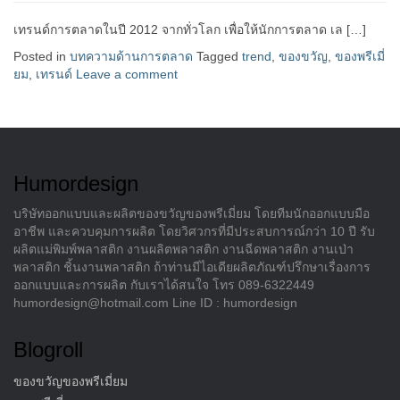
เทรนด์การตลาดในปี 2012 จากทั่วโลก เพื่อให้นักการตลาด เล […]
Posted in
บทความด้านการตลาด
Tagged
trend
,
ของขวัญ
,
ของพรีเมี่
ยม
,
เทรนด์
Leave a comment
Humordesign
บริษัทออกแบบและผลิตของขวัญของพรีเมี่ยม โดยทีมนักออกแบบมือ
อาชีพ และควบคุมการผลิต โดยวิศวกรที่มีประสบการณ์กว่า 10 ปี รับ
ผลิตแม่พิมพ์พลาสติก งานผลิตพลาสติก งานฉีดพลาสติก งานเป่า
พลาสติก ชิ้นงานพลาสติก ถ้าท่านมีไอเดียผลิตภัณฑ์ปรึกษาเรื่องการ
ออกแบบและการผลิต กับเราได้สนใจ โทร 089-6322449
humordesign@hotmail.com Line ID : humordesign
Blogroll
ของขวัญของพรีเมี่ยม