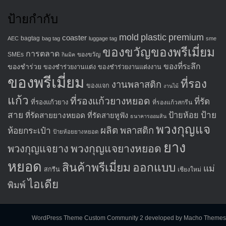
ป้ายกำกับ
mold
plastic
premium
coaster
bagtag
AEC
bag tag
luggage tag
sme
ของขวัญของพรีเมี่ยม
การตลาด
SMEs
ของขวัญ
กิมมิค
ของที่ระลึก
ของชำร่วย
ของชำร่วยงานแต่ง
ของชำร่วยงานแต่งงาน
ของพรีเมี่ยม
ที่รอง
งานพลาสติก
ของแจก
งานไม้
แก้ว
ที่รองแก้วยางหยอด
ที่รัด
ที่รองแก้วยาง
ที่รองแก้วสกรีน
สาย
ป้าย
ป้ายห้อย
ที่รัดสายยางหยอด
ที่รัดสายหูฟัง
ธนาคารออมสิน
พวงกุญแจ
ผลิต
พลาสติก
ห้อยกระเป๋า
ป้ายห้อยยางหยอด
ยาง
พวงกุญแจยางหยอด
พวงกุญแจยาง
หยอด
สินค้าพรีเมี่ยม
ออกแบบ
แม่
สกรีน
เชียงใหม่
ไอเดีย
พิมพ์
WordPress Theme Custom Community 2
developed by Macho Themes