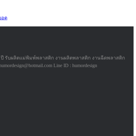
ยอด
ี รับผลิตแม่พิมพ์พลาสติก งานผลิตพลาสติก งานฉีดพลาสติก
mordesign@hotmail.com Line ID : humordesign