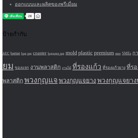
ออกแบบและผลิตของพรีเมี่ยม
ป้ายกำกับ
mold
plastic
premium
ก
coaster
bagtag
SMEs
AEC
bag tag
sme
luggage tag
ยม
ที่รองแก้ว
ที่
งานพลาสติก
ที่รองแก้วยาง
ของแจก
งานไม้
พวงกุญแจ
พวงกุญแจยาง
พวงกุญแจยาง
พลาสติก