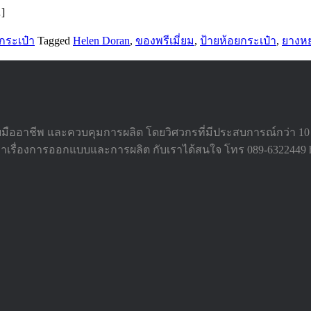
]
กระเป๋า
Tagged
Helen Doran
,
ของพรีเมี่ยม
,
ป้ายห้อยกระเป๋า
,
ยางห
ออาชีพ และควบคุมการผลิต โดยวิศวกรที่มีประสบการณ์กว่า 10 ป
ษาเรื่องการออกแบบและการผลิต กับเราได้สนใจ โทร 089-6322449 hu