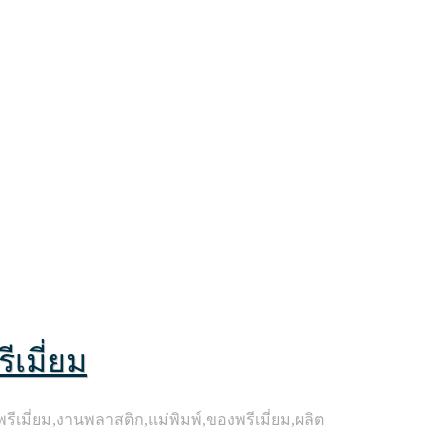
เมี่ยม
ี่ยม,งานพลาสติก,แม่พิมพ์,ของพรีเมี่ยม,ผลิต