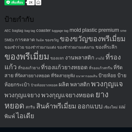
ป้ายกำกับ
mold
plastic
premium
coaster
bagtag
AEC
bag tag
luggage tag
sme
ของขวัญของพรีเมี่ยม
การตลาด
SMEs
ของขวัญ
กิมมิค
ของที่ระลึก
ของชำร่วย
ของชำร่วยงานแต่ง
ของชำร่วยงานแต่งงาน
ของพรีเมี่ยม
ที่รอง
งานพลาสติก
ของแจก
งานไม้
แก้ว
ที่รองแก้วยางหยอด
ที่รัด
ที่รองแก้วยาง
ที่รองแก้วสกรีน
สาย
ป้าย
ป้ายห้อย
ที่รัดสายยางหยอด
ที่รัดสายหูฟัง
ธนาคารออมสิน
พวงกุญแจ
ผลิต
พลาสติก
ห้อยกระเป๋า
ป้ายห้อยยางหยอด
ยาง
พวงกุญแจยางหยอด
พวงกุญแจยาง
หยอด
สินค้าพรีเมี่ยม
ออกแบบ
แม่
สกรีน
เชียงใหม่
ไอเดีย
พิมพ์