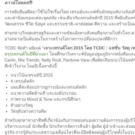
ดาวน์โหลดฟรี!
การหยิบยืมอดีตมาใช้ไม่ใช่เรื่องใหม่ เทรนด์และแฟชั่นมักหมุนทับวงล้อ
และค่านิยมของแต่ละยุคสมัย เช่นเดียวกับเทรนด์หลักปี 2015 ที่หยิบสิ
วัฒนธรรม ชีวิต ข้อมูล และธรรมชาติ–มาต่อยอด ตีความ และสร้างเป็นผ
ท่ามกลางวิกฤตเศรษฐกิจและความขัดแย้งทางสังคมที่ลุกลามไปทั่วโลก ควา
อาจกลายเป็นต้นทุนในการสร้างโอกาสการเปลี่ยนแปลงที่ดีกว่า
TCDC จัดทำ eBook “
เจาะเทรนด์โลก 2015 โดย TCDC : แฟชั่น วัสดุ เทคโ
สรุปเทรนด์ในปีที่ผ่านมา
โดยศึกษาวิเคราะห์ข้อมูลปฐมภูมิจากหนังสือและน
Carlin, Mix Trends, Nelly Rodi, Pantone View เพื่อคัดเลือกแนวโน้มหล
ที่เข้าใจง่าย โดยมีเนื้อหาดังนี้
แนวโน้มเทรนด์ปี 2015
4 เทรนด์หลัก
แผนที่สะท้อนปรากฎการณ์และเทรนด์หลัก
แนวความคิดด้านสี และองค์ประกอบ
ภาพรวม Mood & Tone และกรณีศึกษา
ตัวอย่างวัสดุ
วัตถุดิบทางความคิด
สำหรับทุกสาขาอาชีพที่เกี่ยวข้องกับการตอบสนองความต้องการของผู้บริ
บริหารแบรนด์ นักจัดซื้อ นักบริหารจัดการสินค้า ผู้ผลิต ผู้นำเข้าและส
ธุรกิจ การรู้ทันกระแสความเคลื่อนไหวที่จะมีอิทธิพลต่อผู้บริโภคทั้งในป